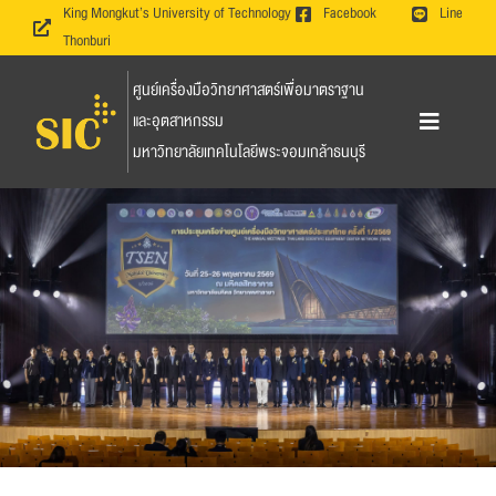
Skip
King Mongkut’s University of Technology
Facebook
Line
Thonburi
to
content
ศูนย์เครื่องมือวิทยาศาสตร์เพื่อมาตราฐาน
และอุตสาหกรรม
Toggle
มหาวิทยาลัยเทคโนโลยีพระจอมเกล้าธนบุรี
Navigation
หน้าหลัก
ข่าวและกิจกรรม
งานวิเคราะห์ทดสอบ
โครงการอบรม
งานวิจัย งานรับจ้างวิจัย และห้องปฏิบัติการวิจัย