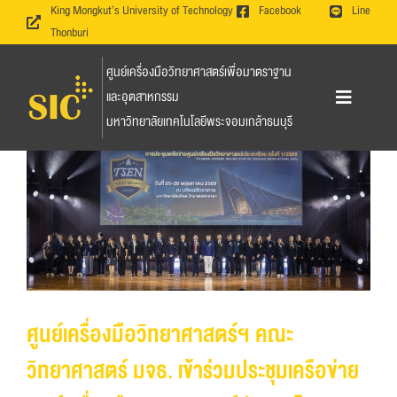
Skip
King Mongkut’s University of Technology
Facebook
Line
Thonburi
to
content
ศูนย์เครื่องมือวิทยาศาสตร์เพื่อมาตราฐาน
และอุตสาหกรรม
Toggle
มหาวิทยาลัยเทคโนโลยีพระจอมเกล้าธนบุรี
Navigation
หน้าหลัก
ข่าวและกิจกรรม
งานวิเคราะห์ทดสอบ
ศูนย์เครื่องมือวิทยาศาสตร์ฯ คณะ
โครงการอบรม
วิทยาศาสตร์ มจธ. เข้าร่วมประชุมเครือข่าย
งานวิจัย งานรับจ้างวิจัย และห้องปฏิบัติการวิจัย